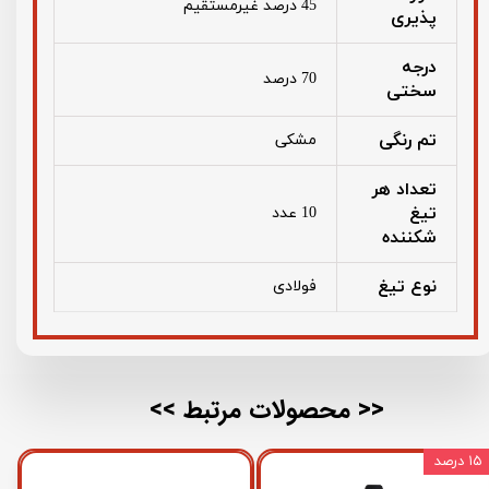
45 درصد غیرمستقیم
پذیری
درجه
70 درصد
سختی
تم رنگی
مشکی
تعداد هر
تیغ
10 عدد
شکننده
نوع تیغ
فولادی
<< محصولات مرتبط >>
۱۵ درصد