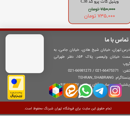
وینیل کات پرو کد C38
۷۵۰,۰۰۰ تومان
۷۳۵,۰۰۰ تومان
تماس با ما
درس:تهران، خیابان شیخ هادی، خیابان جامی، به
سمت خیابان ولیعصر، پلاک 154، دفتر طهرانی
روپ
66475371-021 / 66981273-021
لفن:
نستاگرام: TEHRAN_SHABRANG
​​​​​​ پشتیبانی وب‌سایت: آقای صباحی 09120168647
تمام حقوق این سایت برای فروشگاه تهران شبرنگ محفوظ است.