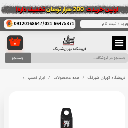
حساب کاربری من
/
021-66475371
09120168647
ورود
/
ثبت نام
تغییر گذر واژه
سفارشات
۰
فروشگاه تهران‌شبرنگ
خروج از حساب کاربری
جستجو
فروشگاه تهران شبرنگ
همه محصولات
ابزار نصب
تیغ کاتر کد اس 