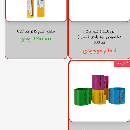
ایروبلید ( تیغ برش
مغزی تیغ کاتر کد C27
مخصوص لبه بادی فنس )
۱,۲۰۰,۰۰۰ تومان
کد p38
اتمام موجودی
۲ درصد