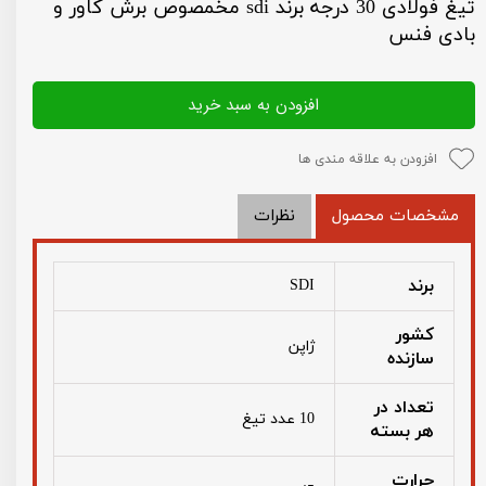
تیغ فولادی 30 درجه برند sdi مخمصوص برش کاور و
بادی فنس
افزودن به سبد خرید
افزودن به علاقه مندی ها
مشخصات محصول
نظرات
برند
SDI
کشور
ژاپن
سازنده
تعداد در
10 عدد تیغ
هر بسته
حرارت