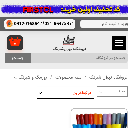
حساب کاربری من
/
021-66475371
09120168647
ورود
/
ثبت نام
تغییر گذر واژه
سفارشات
۰
فروشگاه تهران‌شبرنگ
خروج از حساب کاربری
جستجو
فروشگاه تهران شبرنگ
همه محصولات
روزرنگ و شبرنگ
روزرنگ
مرتبط‌ترین