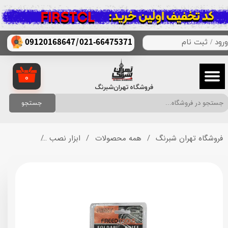
حساب کاربری من
/
021-66475371
09120168647
ورود
/
ثبت نام
تغییر گذر واژه
سفارشات
۰
فروشگاه تهران‌شبرنگ
خروج از حساب کاربری
جستجو
فروشگاه تهران شبرنگ
همه محصولات
ابزار نصب
کاتر کد C15