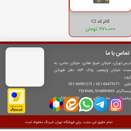
کاتر کد C2
۷۷۰,۰۰۰ تومان
تماس با ما
درس:تهران، خیابان شیخ هادی، خیابان جامی، به
سمت خیابان ولیعصر، پلاک 154، دفتر طهرانی
روپ
66475371-021 / 66981273-021
لفن:
نستاگرام: TEHRAN_SHABRANG
​​​​​​ پشتیبانی وب‌سایت: آقای صباحی 09120168647
تمام حقوق این سایت برای فروشگاه تهران شبرنگ محفوظ است.