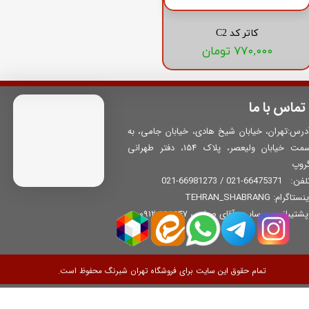
کاتر کد C2
۷۷۰,۰۰۰ تومان
تماس با ما
درس:تهران، خیابان شیخ هادی، خیابان جامی، به
سمت خیابان ولیعصر، پلاک 154، دفتر طهرانی
روپ
66475371-021 / 66981273-021
لفن:
نستاگرام: TEHRAN_SHABRANG
​​​​​​ پشتیبانی وب‌سایت: آقای صباحی 09120168647
تمام حقوق این سایت برای فروشگاه تهران شبرنگ محفوظ است.