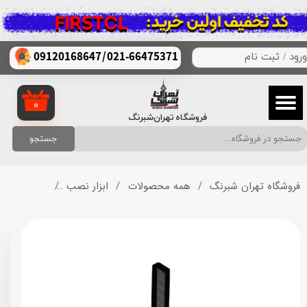
حساب کاربری من
/
021-66475371
09120168647
ورود
/
ثبت نام
تغییر گذر واژه
سفارشات
۰
فروشگاه تهران‌شبرنگ
خروج از حساب کاربری
جستجو
فروشگاه تهران شبرنگ
همه محصولات
ابزار نصب
کاتر کد C3