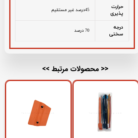
حرارت
45درصد غیر مستقیم
پذیری
درجه
70 درصد
سختی
<< محصولات مرتبط >>