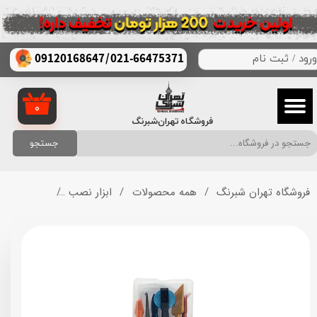
حساب کاربری من
/
021-66475371
09120168647
ورود
/
ثبت نام
تغییر گذر واژه
سفارشات
۰
فروشگاه تهران‌شبرنگ
خروج از حساب کاربری
جستجو
فروشگاه تهران شبرنگ
همه محصولات
ابزار نصب
ترمین تولز کد