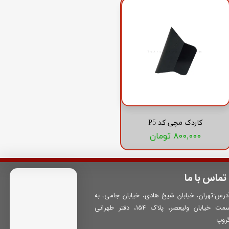
کاردک مچی کد P5
۸۰۰,۰۰۰ تومان
تماس با ما
درس:تهران، خیابان شیخ هادی، خیابان جامی، به
سمت خیابان ولیعصر، پلاک 154، دفتر طهرانی
روپ