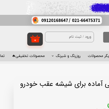
/
021-66475371
09120168647
ورود
/
ثبت نام
۰
حساب کاربری من
تغییر گذر واژه
یگر محصولات
روزرنگ و شبرنگ
محصولات تخفیفی🔥
تما
سفارشات
روزرنگ چینی
خروج از حساب کاربری
روزرنگ ایرانی
 آماده برای شیشه عقب خودرو
شبرنگ