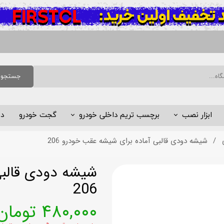
جستجو
ابزار نصب
برچسب تریم داخلی خودرو
گجت خودرو
د
شیشه دودی قالبی آماده برای شیشه عقب خودرو 206
کاردک
گلس محافظ کنسول و مانیتور
آبپاش
مخمل چسبدار (آلکانترا)
شیشه دودی قالبی
تیغ و دسته تیغ
206
سایر ابزار نصب
۴۸۰,۰۰۰ تومان