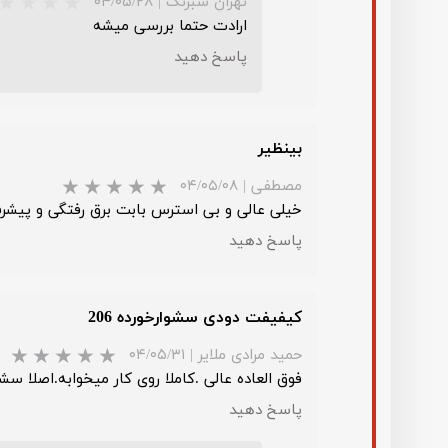
تهران شبرنگ
|
۰۴/۰۵/۲۸
ارادت حتما بررسی میشه
پاسخ دهید
بینظیر
مصطفی
|
۰۴/۰۵/۰۸
خیلی عالی و بی استرس بابت برق رفتگی و پیشر
پاسخ دهید
کیفیفت دودی سشوارخورده 206
حمید مرادی ملایر
|
۰۴/۰۵/۳۱
فوق العاده عالی .کاملا روی کار میخوابه.اصلا سشوار احتیاج نداره.5 دقیقه شیشه
★
پاسخ دهید