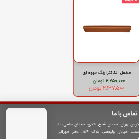
مخمل آلکانترا رنگ قهوه ای
۲,۲۵۰,۰۰۰ تومان
۲,۱۳۷,۵۰۰ تومان
تماس با ما
درس:تهران، خیابان شیخ هادی، خیابان جامی، به
سمت خیابان ولیعصر، پلاک 154، دفتر طهرانی