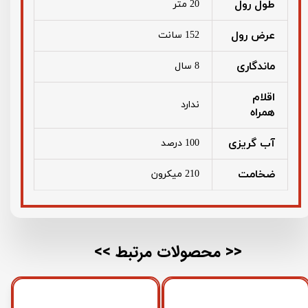
طول رول
20 متر
عرض رول
152 سانت
ماندگاری
8 سال
اقلام
ندارد
همراه
آب گریزی
100 درصد
ضخامت
210 میکرون
<< محصولات مرتبط >>