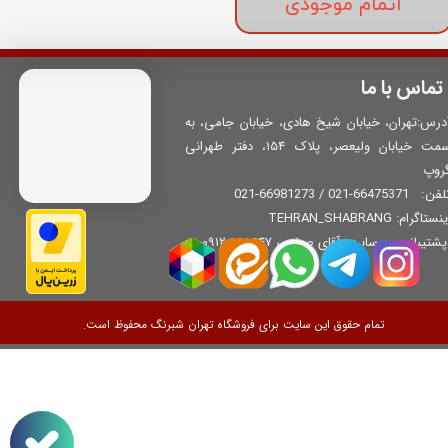
اتمام موجودی
تماس با ما
درس:تهران، خیابان شیخ هادی، خیابان جامی، به
سمت خیابان ولیعصر، پلاک 154، دفتر طهرانی
روپ
66475371-021 / 66981273-021
لفن:
نستاگرام: TEHRAN_SHABRANG
​​​​​​ پشتیبانی وب‌سایت: آقای صباحی 09120168647
تمام حقوق این سایت برای فروشگاه تهران شبرنگ محفوظ است.