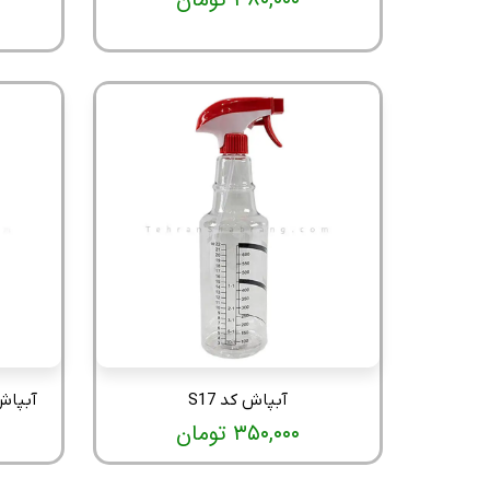
آبپاش کد S17
آبپاش کو
۳۵۰,۰۰۰ تومان