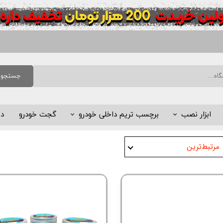
جستجو
ابزار نصب
برچسب تریم داخلی خودرو
گجت خودرو
د
کاردک
گلس محافظ کنسول و مانیتور
مرتبط‌ترین
آبپاش
مخمل چسبدار (آلکانترا)
تیغ و دسته تیغ
سایر ابزار نصب