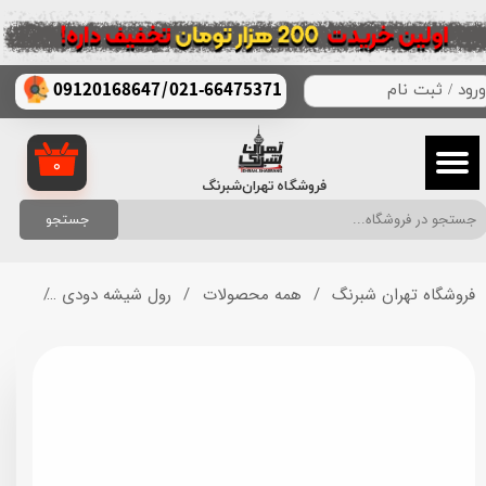
حساب کاربری من
/
021-66475371
09120168647
ورود
/
ثبت نام
تغییر گذر واژه
سفارشات
۰
فروشگاه تهران‌شبرنگ
خروج از حساب کاربری
جستجو
فروشگاه تهران شبرنگ
همه محصولات
رول شیشه دودی
شیشه د