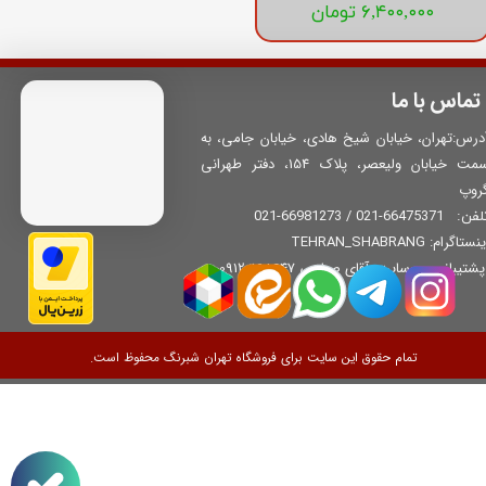
۶,۴۰۰,۰۰۰ تومان
تماس با ما
درس:تهران، خیابان شیخ هادی، خیابان جامی، به
سمت خیابان ولیعصر، پلاک 154، دفتر طهرانی
روپ
66475371-021 / 66981273-021
لفن:
نستاگرام: TEHRAN_SHABRANG
​​​​​​ پشتیبانی وب‌سایت: آقای صباحی 09120168647
تمام حقوق این سایت برای فروشگاه تهران شبرنگ محفوظ است.